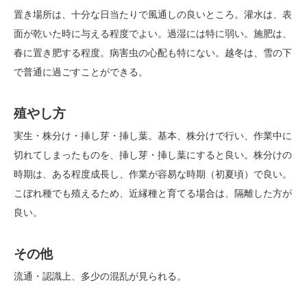
置き場所は、十分な日当たりで風通しの良いところ。灌水は、表
面が乾いた時に与える程度でよい。過湿には特に弱い。施肥は、
春に置き肥する程度。病害虫の心配も特にない。越冬は、雪の下
で普通に過ごすことができる。
殖やし方
実生・株分け・挿し芽・挿し葉。基本、株分けで行い、作業中に
切れてしまったものを、挿し芽・挿し葉にすると良い。株分けの
時期は、ある程度成長し、作業が容易な時期（初夏頃）で良い。
こぼれ種でも殖えるため、近縁種と育てる場合は、隔離した方が
良い。
その他
流通・認識上、多少の混乱が見られる。