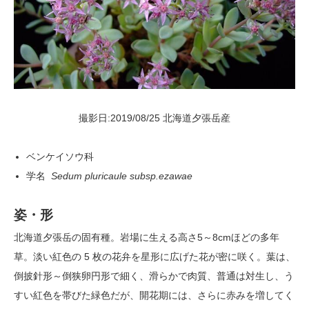
撮影日:2019/08/25 北海道夕張岳産
ベンケイソウ科
学名
Sedum pluricaule subsp.ezawae
姿・形
北海道夕張岳の固有種。岩場に生える高さ5～8cmほどの多年
草。淡い紅色の 5 枚の花弁を星形に広げた花が密に咲く。葉は、
倒披針形～倒狭卵円形で細く、滑らかで肉質、普通は対生し、う
すい紅色を帯びた緑色だが、開花期には、さらに赤みを増してく